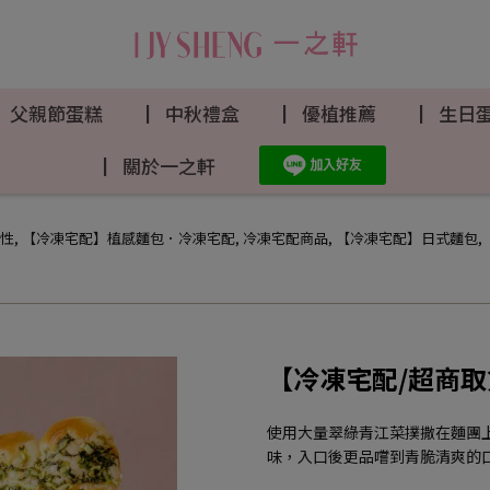
▏父親節蛋糕
▏中秋禮盒
▏優植推薦
▏生日
▏關於一之軒
性
,
【冷凍宅配】植感麵包．冷凍宅配
,
冷凍宅配商品
,
【冷凍宅配】日式麵包
,
【冷凍宅配/超商
使用大量翠綠青江菜撲撒在麵團
味，入口後更品嚐到青脆清爽的