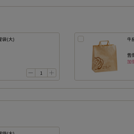
袋(大)
牛
售
加
袋(大)