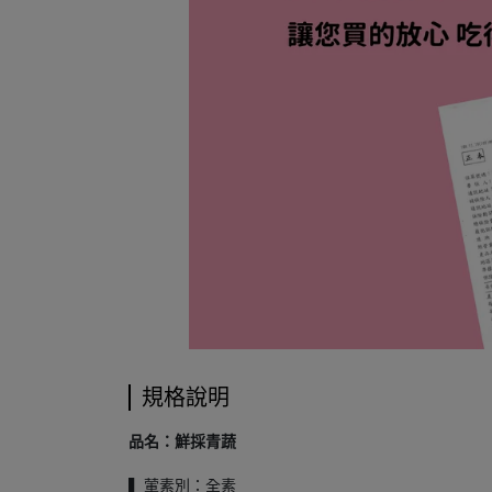
規格說明
品名：鮮採青蔬
▍葷素別：全素