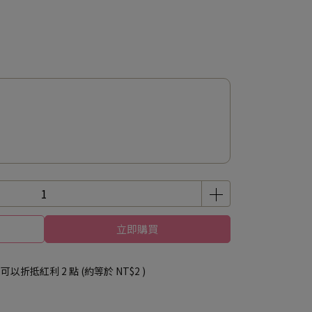
立即購買
 」可以折抵紅利
2
點 (約等於
NT$2
)