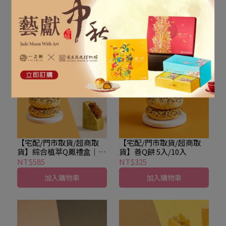
貨】植萃雙鑽禮盒｜善Q餅
貨】植萃Q鳳禮盒｜善Q餅
5入＋晶鑽桂圓酥5入
5入＋鳳梨酥8入
NT$525
NT$565
加入購物車
加入購物車
【宅配/門市取貨/超商取
【宅配/門市取貨/超商取
貨】綜合植萃Q鳳禮盒｜善
貨】善Q餅 5入/10入
Q餅5入＋原味金鑽鳳梨酥4
NT$585
NT$325
入+春茶鳳梨酥4入
加入購物車
加入購物車