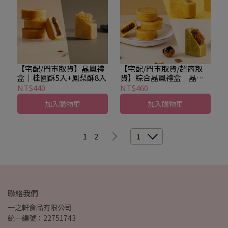
【宅配/門市取貨】晶鳳禮
【宅配/門市取貨/超商取
盒｜桂圓酥5入+鳳梨酥8入
貨】綜合晶鳳禮盒｜晶鑽
桂圓酥5入+原味鳳梨酥4入
NT$440
NT$460
+春茶鳳梨酥4入
加入購物車
加入購物車
1
2
1
聯絡我們
一之軒食品有限公司
統一編號：22751743