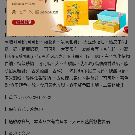
▍尺寸：6吋
▍葷素別：全素
▍成分：
無糖豆漿、巧克力、蛋糕粉(小麥)、細粒砂糖、脂肪抹醬、
高脂可可粉(可可粉、碳酸鉀、氫氧化鉀)、大豆沙拉油、橘皮丁(柑
橘、糖、葡萄糖漿)、可可脂、大豆蛋白、夏威夷豆、杏仁粒、小蘇
打粉(碳酸氫鈉)、深黑苦甜巧克力風味鈕扣【可可粉、完全氫化棕櫚
仁油、特級砂糖、可可脂、大豆卵磷脂、乳化劑(脂肪酸甘油酯、脂
肪酸蔗糖酯)、香莢蘭醛、香料】、泡打粉(磷酸二氫鈣、碳酸氫鈉、
玉米澱粉、酸性焦磷酸鈉)、去皮開心果仁、裝飾片【可可脂、著色
劑(食用藍色一號、食用黃色五號、食用紅色四十號、二氧化鈦)】
▍重量：600公克±15公克
▍保存方式：冷藏3天
▍過敏原資訊：本產品含有含堅果、大豆及麩質穀物製品
▍產地：台灣