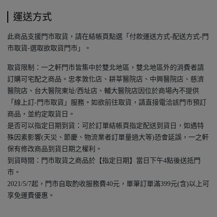
運送方式
此商品支援門市取貨，請在結帳頁點選「付款運送方式-配送方式-門
市取貨-選取欲取貨門市」。
取貨限制：一之軒門市皆集中於雙北地區，雙北地區外的消費者請
訂購可宅配之商品。忠孝敦化店、耕莘醫院店、中興醫院店、慈濟
醫院店、台大醫院東址/西址店、輔大醫院店因位於商場內不提供
「線上訂-門市取貨」服務。如欲前往取貨，請直接電洽該門市預訂
商品，並約定取貨日。
是否可以指定日期到貨：可於訂單結帳頁指定配送到貨日，如遇特
殊因素影響(天災、節慶、物流業者訂單量過大等)恐會延誤，一之軒
保有修改商品到貨日期之權利。
到貨時間：門市取貨之商品於【指定日期】當日下午4點後送抵門
市。
2021/5/7起，門市自取酌收服務費40元，單筆訂單滿399元(含)以上可
享免運費優惠。