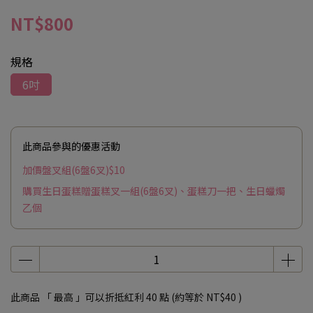
NT$800
規格
6吋
此商品參與的優惠活動
加價盤叉組(6盤6叉)$10
購買生日蛋糕贈蛋糕叉一組(6盤6叉)、蛋糕刀一把、生日蠟燭
乙個
此商品 「 最高 」可以折抵紅利
40
點 (約等於
NT$40
)