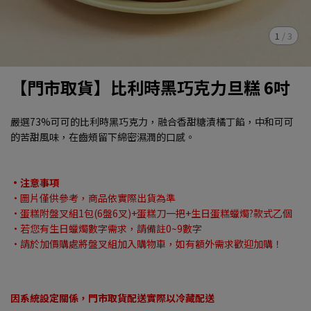
1
/
3
【門市取貨】比利時黑巧克力旦糕 6吋
嚴選73%可可的比利時黑巧克力，融合香甜糖漬橘丁餡，中和可可
的苦甜風味，在齒頰留下綿密濕潤的口感。
·注意事項
·圖片僅供參考，商品依實際出貨為準
·蛋糕附盤叉組1包(6盤6叉)+蛋糕刀一把+生日蛋糕蠟燭?款式乙個
·若您有生日蠟燭數字需求，請備註0~9數字
·請於加價購處將盤叉組加入購物車，如有額外需求歡迎加購！
因系統設定關係，門市取貨配送實際以冷藏配送