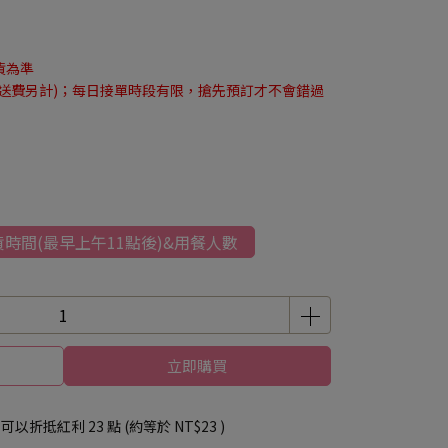
貨為準
送費另計)；每日接單時段有限，搶先預訂才不會錯過
時間(最早上午11點後)&用餐人數
立即購買
 」可以折抵紅利
23
點 (約等於
NT$23
)