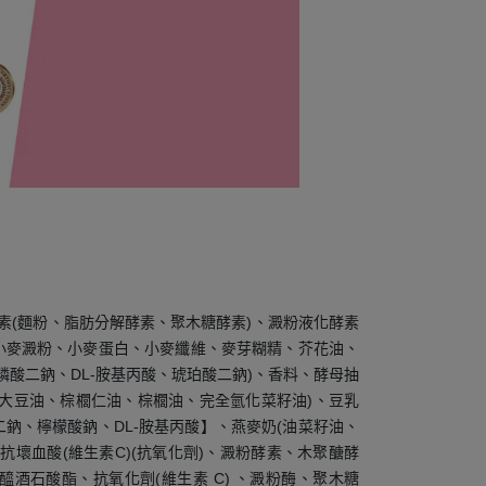
素(麵粉、脂肪分解酵素、聚木糖酵素)、澱粉液化酵素
、小麥澱粉、小麥蛋白、小麥纖維、麥芽糊精、芥花油、
苷磷酸二鈉、DL-胺基丙酸、琥珀酸二鈉)、香料、酵母抽
(大豆油、棕櫚仁油、棕櫚油、完全氫化菜籽油)、豆乳
鈉、檸檬酸鈉、DL-胺基丙酸】、燕麥奶(油菜籽油、
抗壞血酸(維生素C)(抗氧化劑)、澱粉酵素、木聚醣酵
酒石酸酯、抗氧化劑(維生素 C) 、澱粉酶、聚木糖