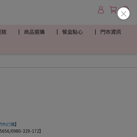
蛋糕
▏商品選購
▏餐盒點心
▏門市資訊
門市訂購
】
56/0980-329-172】