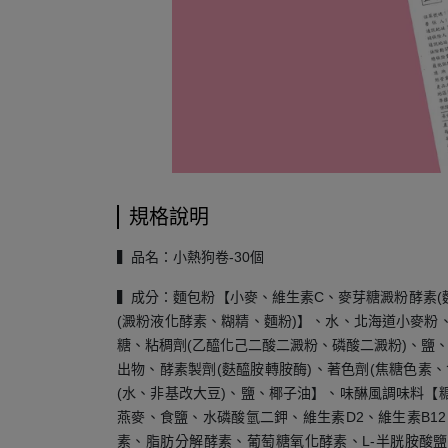
規格說明
▍品名：小熱狗卷-30個
▍成分：麵包粉【小麥、維生素C、麥芽糖澱粉酵素(
(澱粉液化酵素、糊精、麵粉)】、水、北海道小麥粉
糖、粘稠劑(乙醯化己二酸二澱粉、磷酸二澱粉)、鹽、調
出物、酵素製劑(麩醯胺轉胺酶)、著色劑(焦糖色素
(水、非基改大豆)、鹽、椰子油】、味醂風調味料【
燕麥、食鹽、水磷酸氫二鉀、維生素D2、維生素B12
素、脂肪分解酵素、葡萄糖氧化酵素、L-半胱胺酸鹽