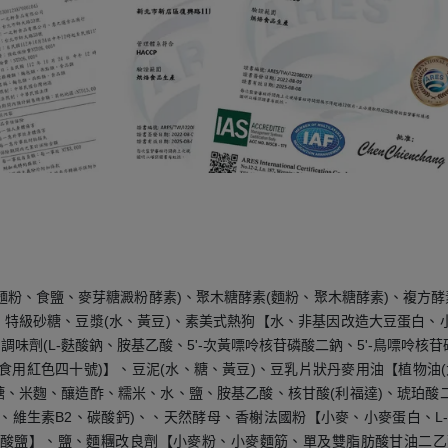
麵粉、食鹽、麥芽糖澱粉酵素)、聚木糖酵素(麵粉、聚木糖酵素)、複方酵
、特級砂糖、豆漿(水、黃豆)、素美式熱狗【水、非基因改造大豆蛋白
味劑(L-麩酸鈉、胺基乙酸、5'-次黃嘌呤核苷磷酸二鈉、5'-鳥嘌呤核
、食用紅色四十號)】、豆泥(水、糖、黃豆)、豆乳片狀丹麥用油【植物油
糖、米麴、釀造酢、糯米、水、鹽、胺基乙酸、核甘酸(利福達)、琥珀酸二
、維生素B2、碳酸鈣)、、天然酵母、香榭法國粉【小麥、小麥蛋白、L-
酸鹽】、鹽、麵糰改良劑【小麥粉、小麥麵筋、單及雙脂肪酸甘油二乙醯