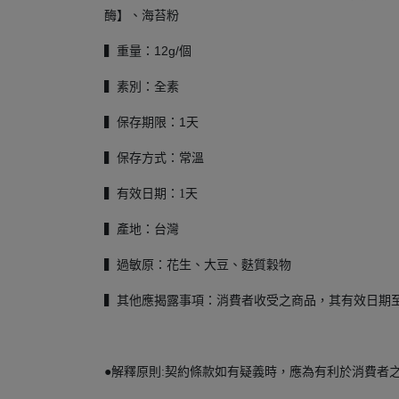
酶】、海苔粉
▍重量：12g/個
▍素別：全素
▍保存期限：1天
▍保存方式：常溫
▍有效日期：1天
▍產地：台灣
▍過敏原：花生、大豆、麩質穀物
▍其他應揭露事項：消費者收受之商品，其有效日期至
●解釋原則:契約條款如有疑義時，應為有利於消費者