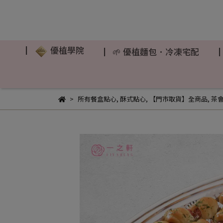
▏
優植學院
▏🌱 優植麵包．冷凍宅配
所有餐盒點心
,
酥式點心
,
【門市取貨】全商品
,
茶