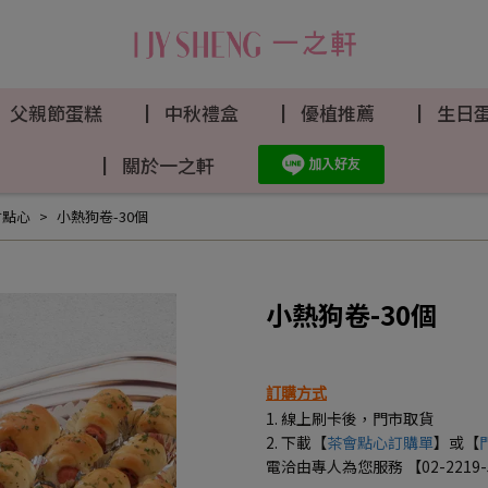
▏父親節蛋糕
▏中秋禮盒
▏優植推薦
▏生日
▏關於一之軒
會點心
小熱狗卷-30個
小熱狗卷-30個
訂購方式
1. 線上刷卡後，門市取貨
2. 下載【
茶會點心訂購單
】或【
電洽由專人為您服務 【02-2219-56