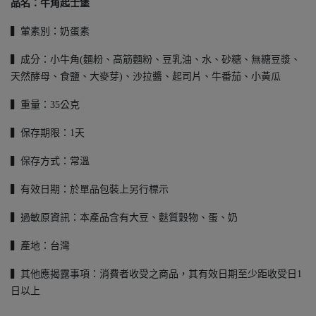
品名：牛角起士堡
▍葷素別：奶蛋素
▍成分：小牛角(麵粉、高筋麵粉、豆乳油、水、砂糖、無糖豆漿、
天然酵母、食鹽、大麥芽)、沙拉醬、起司片、牛番茄、小黃瓜
▍重量：35公克
▍保存期限：1天
▍保存方式：常溫
▍有效日期：於單品包裝上另行標示
▍過敏原資訊：本產品含有大豆、麩質穀物、蛋、奶
▍產地：台灣
▍其他應揭露事項：消費者收受之商品，其有效日期至少距收受日1
日以上