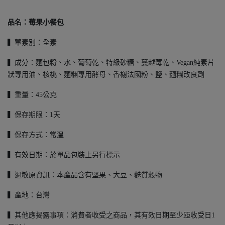
品名：
莓果小餐包
▍葷素別：全素
▍成分：麵包粉、水、葡萄乾、特級砂糖、蔓越莓乾、Vegan純素片
狀專用油、核桃、麵糰專用酵母、香榭法國粉、鹽、麵糰改良劑
▍重量：45公克
▍保存期限：1天
▍保存方式：常溫
▍有效日期：於單品包裝上另行標示
▍過敏原資訊：本產品含有堅果、大豆、麩質穀物
▍產地：台灣
▍其他應揭露事項：消費者收受之商品，其有效日期至少距收受日1