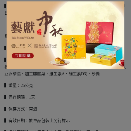
▍其他應揭露事項：消費者收受之商品，其有效日期至少距收受日1
日以上
品名：
小蛋塔
▍葷素別：奶蛋素
▍成分：塔皮(麵粉、無鹽奶油、砂糖、蛋、奶粉、泡打粉、香草
粉)、雞蛋、水、調製奶水(水、脫脂奶粉、棕櫚油、磷酸二氫鈉、大
豆卵磷脂、加工麒麟菜、維生素A、維生素D3)、砂糖
▍重量：25公克
▍保存期限：1天
▍保存方式：常溫
▍有效日期：於單品包裝上另行標示