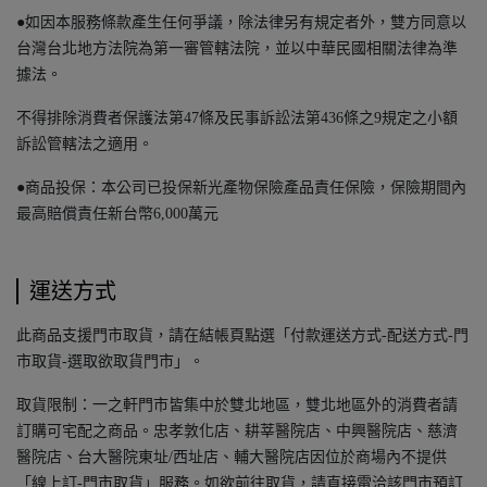
●如因本服務條款產生任何爭議，除法律另有規定者外，雙方同意以
台灣台北地方法院為第一審管轄法院，並以中華民國相關法律為準
據法。
不得排除消費者保護法第47條及民事訴訟法第436條之9規定之小額
訴訟管轄法之適用。
●商品投保：本公司已投保新光產物保險產品責任保險，保險期間內
最高賠償責任新台幣6,000萬元
運送方式
此商品支援門市取貨，請在結帳頁點選「付款運送方式-配送方式-門
市取貨-選取欲取貨門市」。
取貨限制：一之軒門市皆集中於雙北地區，雙北地區外的消費者請
訂購可宅配之商品。忠孝敦化店、耕莘醫院店、中興醫院店、慈濟
醫院店、台大醫院東址/西址店、輔大醫院店因位於商場內不提供
「線上訂-門市取貨」服務。如欲前往取貨，請直接電洽該門市預訂