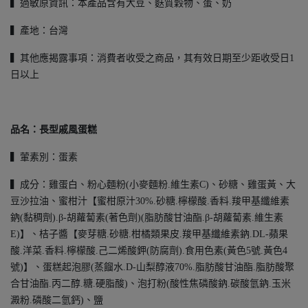
▍過敏原資訊：本產品含有大豆、麩質穀物、蛋、奶
▍產地：台灣
▍其他應揭露事項：消費者收受之商品，其有效日期至少距收受日1
日以上
品名：
長型戚風蛋糕
▍葷素別：蛋素
▍成分：雞蛋白、粉心麵粉(小麥麵粉.維生素C)、砂糖、雞蛋黃、大
豆沙拉油、蜜柑汁【蜜柑原汁30%.砂糖.檸檬酸.香料.羧甲基纖維素
鈉(黏稠劑).β-胡蘿蔔素(著色劑)(脂肪酸甘油酯.β-胡蘿蔔素.維生素
E)】、桔子醬【麥芽糖.砂糖.柑橘類果皮.羧甲基纖維素鈉.DL-蘋果
酸.洋菜.香料.檸檬酸.己二烯酸鉀(防腐劑).食用色素(黃色5號.黃色4
號)】、蛋糕起泡膠(蒸餾水.D-山梨醇液70%.脂肪酸甘油酯.脂肪酸聚
合甘油酯.丙二醇.糖.硬脂酸)、泡打粉(酸性焦磷酸鈉.碳酸氫鈉.玉米
澱粉.磷酸二氫鈣)、鹽