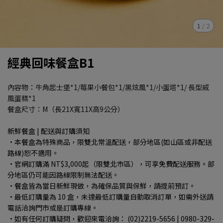
1
/
2
經典回味餐盒B1
內容物：牛角起士堡*1/莓果小餐包*1/黑炫風*1/小蛋塔*1/ 長型戚
風蛋糕*1
餐盒尺寸：M（長21X寬11X高9公分）
新鮮餐盒 | 配送與訂購須知
·本餐盒為特殊商品，限雙北常溫配送，部分地區(如山區或非配送
路線)恕不適用。
·官網訂購滿 NT$3,000起（限雙北市區），可享免費配送服務。部
分地區仍可能因路線限制無法配送。
·餐盒皆為當日新鮮現做，為確保品質與保鮮，請提前預訂。
·最低訂購量為 10 盒，未達最低訂購量自動取消訂單，如需外送請
電話洽詢門市或是訂購專線。
·如有任何訂購疑問，歡迎來電洽詢： (02)2219-5656 | 0980-329-