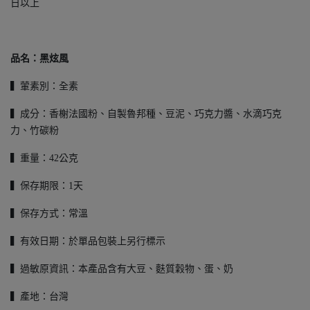
日以上
品名：
黑炫風
▍葷素別：全素
▍成分：香榭法國粉、自製魯邦種、豆泥、巧克力醬、水滴巧克
力、竹碳粉
▍重量：42公克
▍保存期限：1天
▍保存方式：常溫
▍有效日期：於單品包裝上另行標示
▍過敏原資訊：本產品含有大豆、麩質穀物、蛋、奶
▍產地：台灣