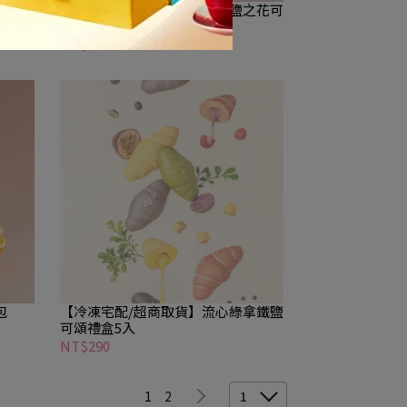
豆貝果
【冷凍宅配/超商取貨】日式鹽之花可
頌
NT$40
包
【冷凍宅配/超商取貨】流心綠拿鐵鹽
可頌禮盒5入
NT$290
1
2
1