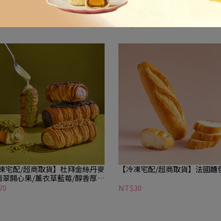
凍宅配/超商取貨】全植可頌
【冷凍宅配/超商取貨】抹茶紅
45
NT$40
凍宅配/超商取貨】杜拜金絲丹麥
【冷凍宅配/超商取貨】法國麵
(翡翠開心果/薰衣草藍莓/醇香厚花
濃焙黑芝麻)
70
NT$30