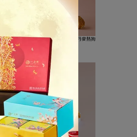
枸杞
【冷凍宅配/超商取貨】全植丹麥熱狗
排
NT$58