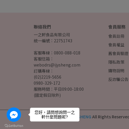
聯絡我們
會員服務
一之軒食品有限公司
會員註冊
統一編號：22751743
會員權益
客服專線：0800-088-018
舊會員驗證
客服信箱：
隱私政策
webodrs@ijysheng.com
購物說明
訂購專線：
(02)2219-5656
反詐騙公告
0980-329-172
服務時間：平日09:00-18:00
(國定假日除外)
您好，請問想詢問一之
Copyright ©
一之軒 IJYSHENG
All Rights Reserve
軒什麼問題呢?