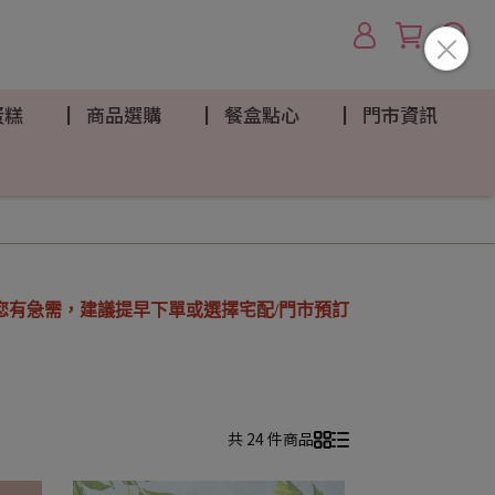
蛋糕
▏商品選購
▏餐盒點心
▏門市資訊
您有急需，建議提早下單或選擇宅配/門市預訂
共 24 件商品