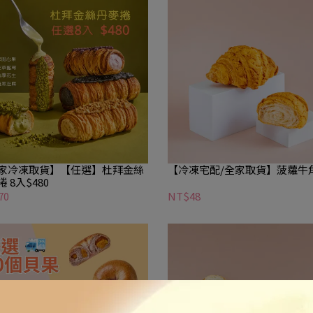
家冷凍取貨】【任選】杜拜金絲
【冷凍宅配/全家取貨】菠蘿牛
 8入$480
70
NT$48