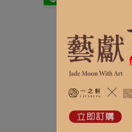
【冷
10顆
NT$