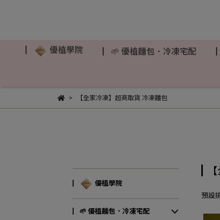
▏
優植學院
▏🌱 優植麵包．冷凍宅配
【全家冷凍】超商取貨 冷凍麵包
【
▏
優植學院
預設
▏🌱 優植麵包．冷凍宅配