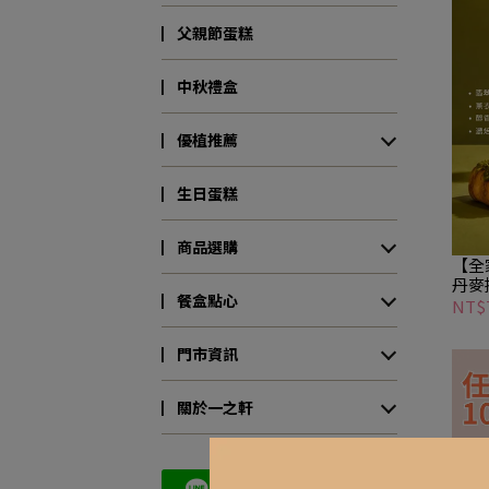
▏父親節蛋糕
▏中秋禮盒
▏優植推薦
▏生日蛋糕
▏商品選購
【全
丹麥捲
▏餐盒點心
NT$
▏門市資訊
▏關於一之軒