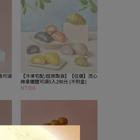
角可頌
【冷凍宅配/超商取貨】【任選】流心
綠拿鐵鹽可頌5入290元 (不附盒)
NT$58