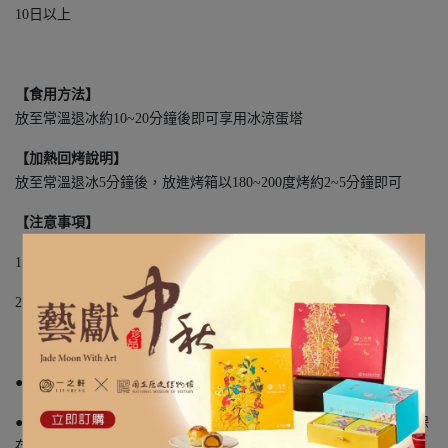
10日以上
【食用方法】
放至常溫退冰約10~20分鐘後即可享用冰涼蛋塔
【加熱回烤說明】
放至常溫退冰5分鐘後，放進烤箱以180~200度烤約2~5分鐘即可
【注意事項】
1. 請避免放置在高溫潮濕或日光照射處
2. 拆封後請盡早食用完畢
●解釋原則:契約條款如有疑義時，應為有利於消費者之解釋
●消費者收貨時，應從速檢查所受領之物；欲退換貨，應善盡商品保
存之責任