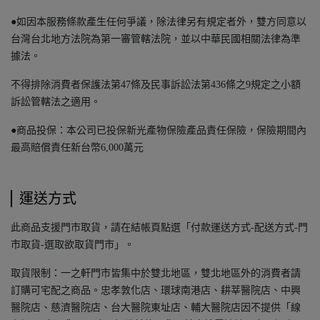
●如因本服務條款產生任何爭議，除法律另有規定者外，雙方同意以
台灣台北地方法院為第一審管轄法院，並以中華民國相關法律為準
據法。
不得排除消費者保護法第47條及民事訴訟法第436條之9規定之小額
訴訟管轄法之適用。
●商品投保：本公司已投保新光產物保險產品責任保險，保險期間內
最高賠償責任新台幣6,000萬元
運送方式
此商品支援門市取貨，請在結帳頁點選「付款運送方式-配送方式-門
市取貨-選取欲取貨門市」。
取貨限制：一之軒門市皆集中於雙北地區，雙北地區外的消費者請
訂購可宅配之商品。忠孝敦化店、環球南港店、耕莘醫院店、中興
醫院店、慈濟醫院店、台大醫院東址店、輔大醫院店因不提供「線