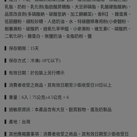
乳脂、奶粉、乳化劑(脂肪酸蔗糖酯、大豆卵磷脂、乳酸硬脂酸鈉)、
品質改良劑(多磷酸鈉、碳酸氫鈉、加工麒麟菜)、香料】、雞蛋黃、
低筋麵粉、細粒砂糖、人造奶油、水、特級麵條專用粉(小麥麵粉、
樹薯澱粉、碳酸鈣、過氧化苯甲醯、小麥澱粉、維生素C、磷酸鈣、
二氧化矽)、雞蛋白、無鹽奶油、全脂奶粉、鹽
▍保存期限：15天
▍保存方式：冷凍(-18℃以下)
▍有效日期：於包裝上另行標示
▍消費者收受之商品，其有效日期至少距收受日10日以上
▍重量：6入｜75公克±4.5公克 × 6
▍過敏原資訊：本產品含有大豆、麩質穀物、蛋及奶製品
▍產地：台灣
▍其他應揭露事項：消費者收受之商品，其有效日期至少距收受日