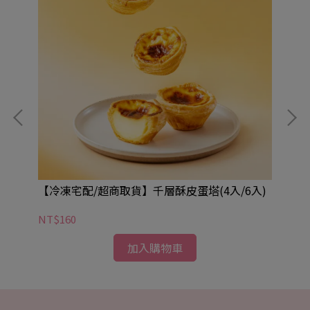
盒5
【冷凍宅配/超商取貨】千層酥皮蛋塔(4入/6入)
【
NT$160
NT
加入購物車