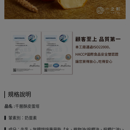
規格說明
品名 :
千層酥皮蛋塔
▍葷素別：奶蛋素
▍成分：牛乳、無糖烘焙專用脂【水、植物油(棕櫚油、棕櫚仁油)、