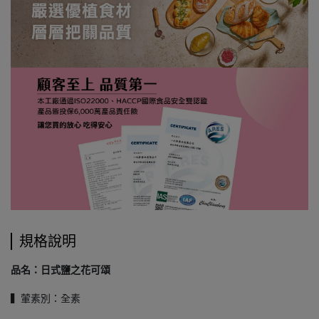
規格說明
品名：日式鹽之花可頌
▍葷素別：全素