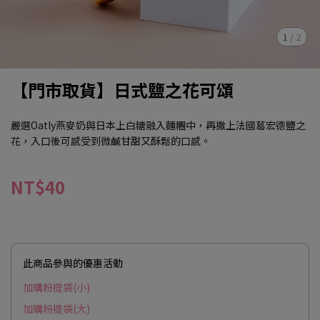
1
/
2
【門市取貨】日式鹽之花可頌
嚴選Oatly燕麥奶與日本上白糖融入麵糰中，再撒上法國葛宏德鹽之
花，入口後可感受到微鹹甘甜又酥鬆的口感。
NT$40
此商品參與的優惠活動
加購粉提袋(小)
加購粉提袋(大)