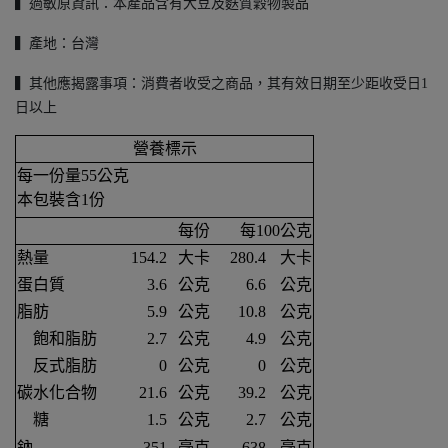
▍過敏原資訊：本產品含有大豆及麩質穀物製品
▍產地：台灣
▍其他應揭露事項：消費者收受之商品，其有效日期至少距收受日1
日以上
營養標示
每一份量55公克
本包裝含1份
每份
每100公克
熱量
154.2
大卡
280.4
大卡
蛋白質
3.6
公克
6.6
公克
脂肪
5.9
公克
10.8
公克
飽和脂肪
2.7
公克
4.9
公克
反式脂肪
0
公克
0
公克
碳水化合物
21.6
公克
39.2
公克
糖
1.5
公克
2.7
公克
鈉
351
毫克
638
毫克