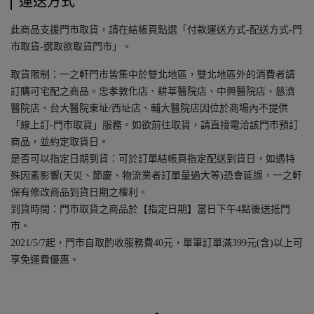
運送方式
此商品支援門市取貨，請在結帳頁點選「付款運送方式-配送方式-門
市取貨-選取欲取貨門市」。
取貨限制：一之軒門市皆集中於雙北地區，雙北地區外的消費者請
訂購可宅配之商品。忠孝敦化店、耕莘醫院店、中興醫院店、慈濟
醫院店、台大醫院東址/西址店、輔大醫院店因位於商場內不提供
「線上訂-門市取貨」服務。如欲前往取貨，請直接電洽該門市預訂
商品，並約定取貨日。
是否可以指定日期到貨：可於訂單結帳頁指定配送到貨日，如遇特
殊因素影響(天災、節慶、物流業者訂單量過大等)恐會延誤，一之軒
保有修改商品到貨日期之權利。
到貨時間：門市取貨之商品於【指定日期】當日下午4點後送抵門
市。
2021/5/7起，門市自取酌收服務費40元，單筆訂單滿399元(含)以上可
享免運費優惠。