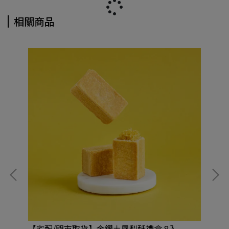
相關商品
【宅配/門市取貨】金鑽土鳳梨酥禮盒 8入
【