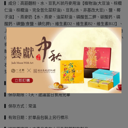
▍成分：高筋麵粉、水、豆乳片狀丹麥用油【植物油(大豆油、棕櫚
仁油、棕櫚油、完全氫化菜籽油)、豆乳(水、非基改大豆)、鹽、椰
子油】、燕麥奶【水、燕麥、油菜籽油、磷酸氫二鉀、碳酸鈣、磷
酸鈣、碘鹽(食鹽、碘化鉀)、維生素D2、維生素B2、維生素B12】、
上白糖(蔗糖、甜菜)、酵母、雙潔淨蛋白【麥芽二糖、水、大豆蛋白
(非基因改造)、麥芽寡糖、葡萄糖】、鹽、鹽之花、香榭法國粉【小
麥、小麥蛋白、L-抗壞血酸(維生素C)(抗氧化劑)、澱粉酵素、木聚
醣酵素、脂肪分解酵素、葡萄糖氧化酵素、L-半胱胺酸鹽酸鹽】、
冷凍麵糰改良劑【小麥粉、小麥麵筋、單及雙脂肪酸甘油二乙醯酒
石酸酯、抗氧化劑(維生素C)、澱粉酶、聚木糖酶】、麥芽精(大麥
芽)
▍重量：55公克±4.5公克
▍保存期限：1天，建議當日食用完畢
▍保存方式：常溫
▍有效日期：於單品包裝上另行標示